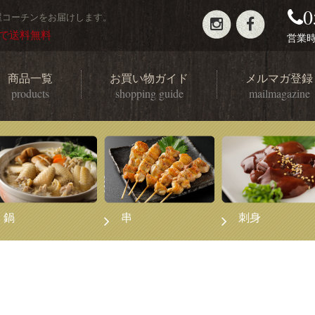
0
屋コーチンをお届けします。
げで送料無料
営業時間
商品一覧
お買い物ガイド
メルマガ登録
products
shopping guide
mailmagazine
鍋
串
刺身