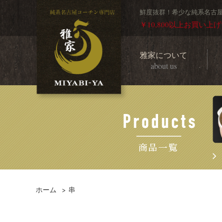
鮮度抜群！希少な純系名古
￥10,800以上お買い上
雅家について
about us
ホーム
>
串