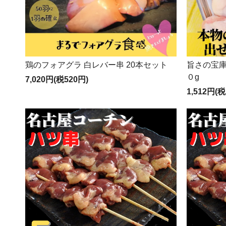
鶏のフォアグラ 白レバー串 20本セット
旨さの宝
０g
7,020円(税520円)
1,512円(税