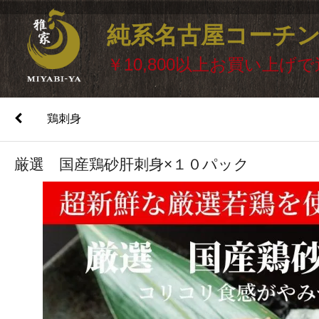
純系名古屋コーチ
￥10,800以上お買い上げ
鶏刺身
厳選 国産鶏砂肝刺身×１０パック